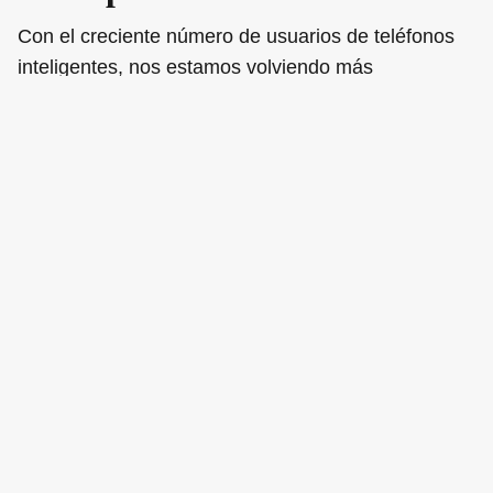
Con el creciente número de usuarios de teléfonos
inteligentes, nos estamos volviendo más
dependientes de lo que podemos encontrar con un
rápido deslizamiento y toque en nuestro teléfono.
Estamos en una época en la que optamos por
investigar en el móvil antes que en el ordenador de
sobremesa o en el portátil. Una vez más, es el
momento de hacer que tu marca esté disponible
donde tu público busca primero: en el móvil.
4. El usuario medio de un
smartphone pulsa, desliza o
hace click en su teléfono 2.617
veces al día.