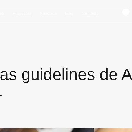
ios
Proyectos
Nosotros
Blog
Contacto
las guidelines de 
1