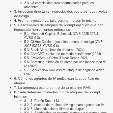
La complejidad crea oportunidades para los
atacantes
Inyección directa vs. indirecta: dos vectores, dos niveles
de riesgo
Prompt injection vs. jailbreaking: no son lo mismo
Casos reales de ataques de prompt injection que han
impactado herramientas enterprise
Microsoft Copilot: EchoLeak (CVE-2025-32711,
CVSS 9.3)
GitHub Copilot: ejecución remota de código (CVE-
2025-53773, CVSS 9.6)
Slack AI: exfiltración de datos (2024)
ChatGPT: exploit de memoria persistente (2024)
CrowdStrike Global Threat Report 2026
Samsung: filtración de datos por uso inadecuado de
IA (2023)
ServiceNow Now Assist: ataque de segundo orden
(2025)
Cómo los agentes de IA multiplican la superficie de
ataque
La amenaza oculta dentro de tu pipeline RAG
Siete defensas probadas contra ataques de prompt
injection
1. Patrón Dual-LLM
2. Acceso de mínimo privilegio para agentes de IA
3. Monitorización y filtrado de output
4. Sandboxing de agentes respecto a sistemas core