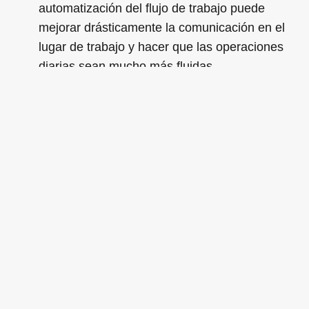
automatización del flujo de trabajo puede
mejorar drásticamente la comunicación en el
lugar de trabajo y hacer que las operaciones
diarias sean mucho más fluidas.
Aumento de la calidad de los productos y
servicios: En muchos casos, los empleados se
seleccionan para los proyectos en función de
su disponibilidad y no de sus habilidades. La
automatización del flujo de trabajo es
importante porque te permite planificar
adecuadamente las asignaciones de tareas y
elegir a los empleados más adecuados para
las tareas disponibles. Como resultado, verás
un aumento en la calidad de tus productos o
servicios.
Proporcionar un mejor servicio al cliente: