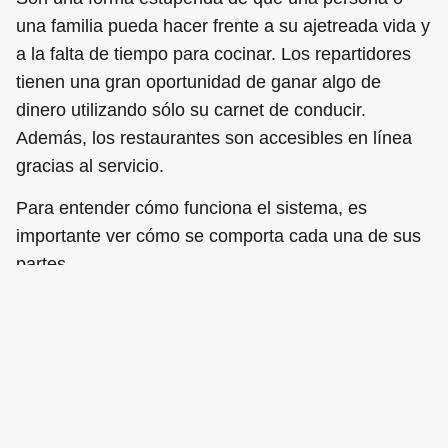
una familia pueda hacer frente a su ajetreada vida y
a la falta de tiempo para cocinar. Los repartidores
tienen una gran oportunidad de ganar algo de
dinero utilizando sólo su carnet de conducir.
Además, los restaurantes son accesibles en línea
gracias al servicio.
Para entender cómo funciona el sistema, es
importante ver cómo se comporta cada una de sus
partes.
El cliente desempeña un papel central en el
sistema. Sus acciones son bastante predecibles. El
mensajero quiere recibir más solicitudes de
entrega. Está claro que las aplicaciones de entrega
no pueden existir sin los restaurantes. Cada
restaurante debe controlar el proceso a lo largo de