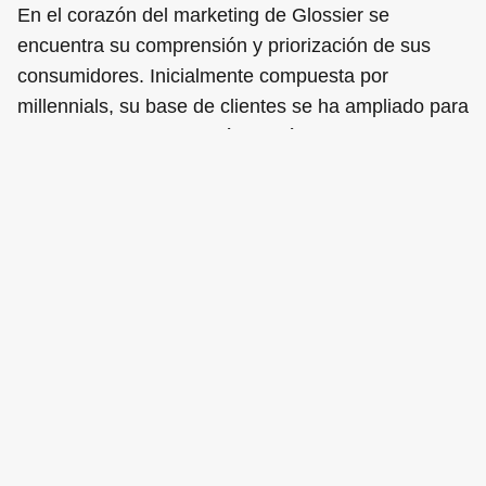
En el corazón del marketing de Glossier se
encuentra su comprensión y priorización de sus
consumidores. Inicialmente compuesta por
millennials, su base de clientes se ha ampliado para
incluir un grupo demográfico más amplio, que ahora
incluye a la Generación Z. La empresa da prioridad
a la comunicación bidireccional, participando
activamente con los clientes para obtener
información sobre sus preferencias y puntos de
dolor.
Glossier escucha activamente las opiniones de los
clientes y las incorpora al desarrollo de los
productos, fomentando un sentimiento de
copropiedad y comunidad. El desarrollo del
limpiador Milky Jelly Cleanser, basado en las