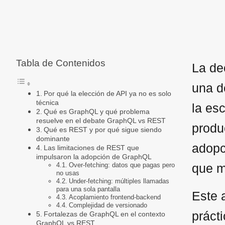
Tabla de Contenidos
La de
una d
Por qué la elección de API ya no es solo
técnica
la esc
Qué es GraphQL y qué problema
resuelve en el debate GraphQL vs REST
produ
Qué es REST y por qué sigue siendo
dominante
adopc
Las limitaciones de REST que
impulsaron la adopción de GraphQL
Over-fetching: datos que pagas pero
que m
no usas
Under-fetching: múltiples llamadas
para una sola pantalla
Este a
Acoplamiento frontend-backend
Complejidad de versionado
práct
Fortalezas de GraphQL en el contexto
GraphQL vs REST