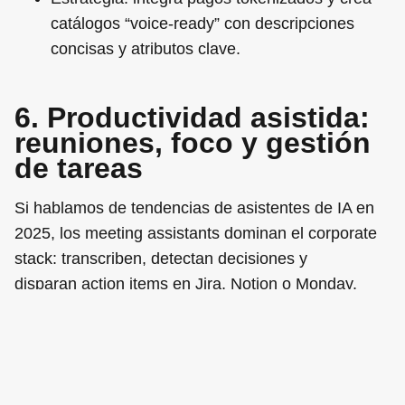
catálogos “voice‑ready” con descripciones
concisas y atributos clave.
6. Productividad asistida:
reuniones, foco y gestión
de tareas
Si hablamos de tendencias de asistentes de IA en
2025, los meeting assistants dominan el corporate
stack: transcriben, detectan decisiones y
disparan action items en Jira, Notion o Monday.
KPI
: –40 % tiempo dedicado a tomar notas,
+18 % ejecución de tareas a tiempo.
Mejora tu
operating cadence
combinando
resúmenes automáticos con dashboards de