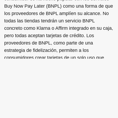
Buy Now Pay Later (BNPL) como una forma de que
los proveedores de BNPL amplíen su alcance. No
todas las tiendas tendrán un servicio BNPL
concreto como Klarna o Affirm integrado en su caja,
pero todas aceptan tarjetas de crédito. Los
proveedores de BNPL, como parte de una
estrategia de fidelización, permiten a los
consumidores crear tarjetas de un solo uso que
pueden (o, como veremos, deberían poder)
funcionar con cualquier caja.
Cómo «funcionan» las
tarjetas virtuales
A primera vista, la forma en que se ofrece la tarjeta