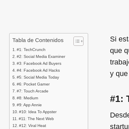
Si es
Tabla de Contenidos
que q
#1: TechCrunch
#2: Social Media Examiner
traba
#3: Facebook Ad Buyers
#4: Facebook Ad Hacks
y que
#5: Social Media Today
#6: Pocket Gamer
#7: Touch Arcade
#1:
#8: Medium
#9: App Annie
#10: Idea To Appster
Desde
#11: The Next Web
start
#12: Viral Heat