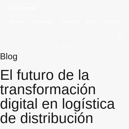
Ir
al
contenido
Servicios
Proyectos
Nosotros
Blog
Contacto
Blog
El futuro de la
transformación
digital en logística
de distribución